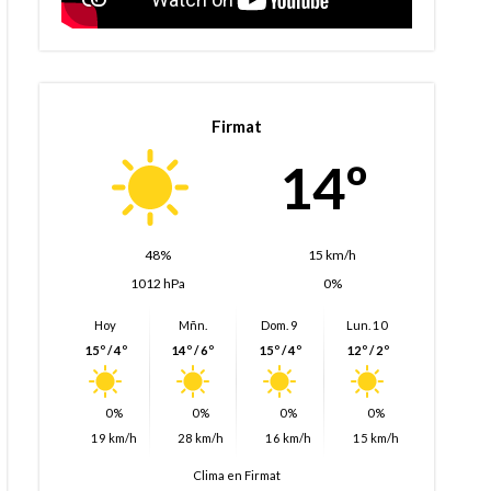
Firmat
14º
48%
15 km/h
1012 hPa
0%
Hoy
Mñn.
Dom. 9
Lun. 10
15º / 4º
14º / 6º
15º / 4º
12º / 2º
0%
0%
0%
0%
19 km/h
28 km/h
16 km/h
15 km/h
Clima en Firmat