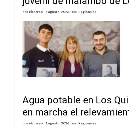
juvenil de malambo de L
Cañada del Ucle se prepara para la 5ª edició
por
elcorreo
5 agosto, 2026
en :
Regionales
Distinguieron a Ramiro Maldonado, el campe
Agua potable en Los Qu
en marcha el relevamient
por
elcorreo
1 agosto, 2026
en :
Regionales