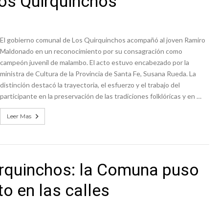
os Quirquinchos
n de la Expo Dose
ón juvenil de malambo de Los Quirquinchos
El gobierno comunal de Los Quirquinchos acompañó al joven Ramiro
Maldonado en un reconocimiento por su consagración como
campeón juvenil de malambo. El acto estuvo encabezado por la
ministra de Cultura de la Provincia de Santa Fe, Susana Rueda. La
distinción destacó la trayectoria, el esfuerzo y el trabajo del
participante en la preservación de las tradiciones folklóricas y en …
Leer Mas
irquinchos: la Comuna puso
o en las calles