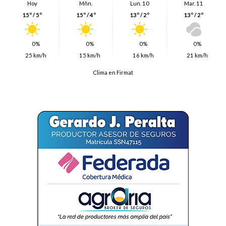
Hoy
Mñn.
Lun. 10
Mar. 11
15º / 5º
15º / 4º
13º / 2º
13º / 2º
0%
0%
0%
0%
25 km/h
15 km/h
16 km/h
21 km/h
Clima en Firmat