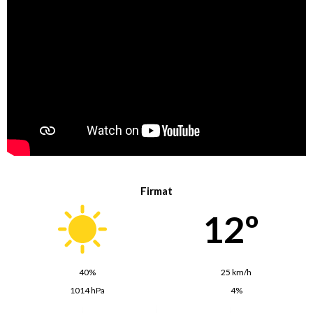
Firmat
12º
40%
25 km/h
1014 hPa
4%