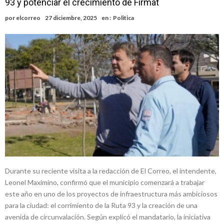
93 y potenciar el crecimiento de Firmat
nacimiento
Inclusivo
Vassalli: en potencial y con fechas diferidas, la empresa reformula
por
elcorreo
27 diciembre, 2025
en :
Politica
sus anuncios a los trabajadores
Firmat: avanza la investigación de dos empleadas del Juzgado de
Faltas por presuntas irregularidades
Villada: el viento provocó el desprendimiento del techo del galpón
del ferrocarril
Violento robo en la zona rural de Firmat: maniataron a una pareja de
adultos mayores
Colecta solidaria de juguetes en Firmat para el EPI y el Hospital
Vilela
Durante su reciente visita a la redacción de El Correo, el intendente,
Leonel Maximino, confirmó que el municipio comenzará a trabajar
este año en uno de los proyectos de infraestructura más ambiciosos
para la ciudad: el corrimiento de la Ruta 93 y la creación de una
avenida de circunvalación. Según explicó el mandatario, la iniciativa