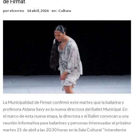
de Firmat
del ferrocarril
Violento robo en la zona rural de Firmat: maniataron a una pareja de
por
elcorreo
14 abril, 2026
en :
Cultura
adultos mayores
Colecta solidaria de juguetes en Firmat para el EPI y el Hospital
Vilela
Firmat: “Codo a codo” lanza una campaña de recolección de
golosinas para agasajar a los niños en su día
Vuelve el básquet: este viernes arranca el Clausura con agenda
confirmada y planteles renovados
Güemes y Mariano Vera
La Municipalidad de Firmat confirmó este martes que la bailarina y
profesora Aldana Savy es la nueva directora del Ballet Municipal. En
el marco de esta nueva etapa, la directora y el Ballet convocan a una
reunión informativa para bailarines y personas interesadas el próximo
martes 21 de abril a las 20.30 horas en la Sala Cultural “Intendente