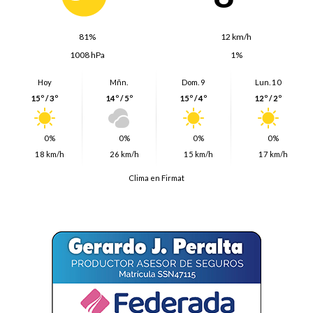
81%
12 km/h
1008 hPa
1%
Hoy
Mñn.
Dom. 9
Lun. 10
15º / 3º
14º / 5º
15º / 4º
12º / 2º
0%
0%
0%
0%
18 km/h
26 km/h
15 km/h
17 km/h
Clima en Firmat