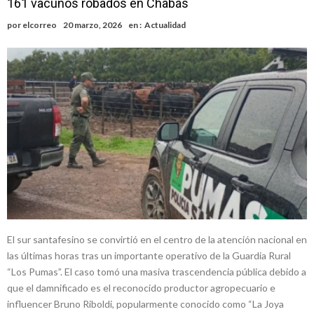
161 vacunos robados en Chabás
nacimiento
Inclusivo
Vassalli: en potencial y con fechas diferidas, la empresa reformula
por
elcorreo
20 marzo, 2026
en :
Actualidad
sus anuncios a los trabajadores
Firmat: avanza la investigación de dos empleadas del Juzgado de
Faltas por presuntas irregularidades
Villada: el viento provocó el desprendimiento del techo del galpón
del ferrocarril
Violento robo en la zona rural de Firmat: maniataron a una pareja de
adultos mayores
Colecta solidaria de juguetes en Firmat para el EPI y el Hospital
Vilela
El sur santafesino se convirtió en el centro de la atención nacional en
las últimas horas tras un importante operativo de la Guardia Rural
“Los Pumas”. El caso tomó una masiva trascendencia pública debido a
que el damnificado es el reconocido productor agropecuario e
influencer Bruno Riboldi, popularmente conocido como “La Joya