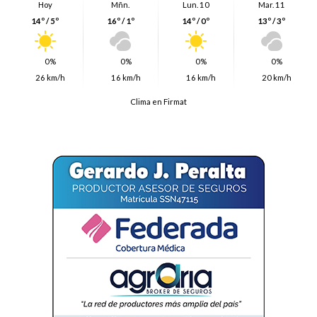
Hoy
Mñn.
Lun. 10
Mar. 11
14º / 5º
16º / 1º
14º / 0º
13º / 3º
0%
0%
0%
0%
26 km/h
16 km/h
16 km/h
20 km/h
Clima en Firmat