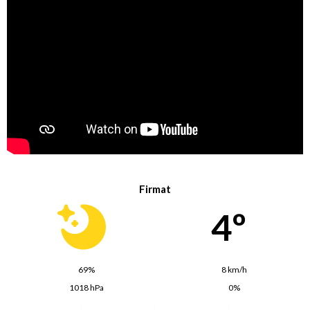
Firmat
4º
69%
8 km/h
1018 hPa
0%