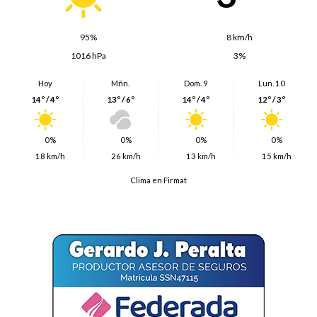
95%
8 km/h
1016 hPa
3%
Hoy
Mñn.
Dom. 9
Lun. 10
14º / 4º
13º / 6º
14º / 4º
12º / 3º
0%
0%
0%
0%
18 km/h
26 km/h
13 km/h
15 km/h
Clima en Firmat