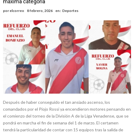
máxima categoría
Alerta meteorológico: el SMN advierte por tormentas fuertes y
por
elcorreo
8 febrero, 2026
en :
Deportes
ráfagas que podrían superar los 80 km/h
¿Llega un “Súper Niño”?: De Benedictis aclara los mitos y analiza el
impacto real en la región
Cañada del Ucle se prepara para la 5ª edición de la Expo Dose
Distinguieron a Ramiro Maldonado, el campeón juvenil de malambo
de Los Quirquinchos
Villada: evalúan obras preventivas ante posibles lluvias intensas
Después de haber conseguido el tan ansiado ascenso, los
comandados por el Piojo Rossi ya encendieron motores pensando en
el comienzo del torneo de la División A de la Liga Venadense, que se
pondrá en marcha el fin de semana del 1 de marzo. El certamen
tendrá la particularidad de contar con 15 equipos tras la salida de