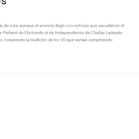
os
niataron a una pareja de adultos mayores
 EPI y el Hospital Vilela
 de ruta, aunque el anuncio llegó con noticias que sacudieron el
de Peñarol de Elortondo ni de Independiente de Chañar Ladeado.
s, rompiendo la tradición de los 10 que venían compitiendo