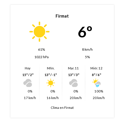
Firmat
6º
61%
8 km/h
1022 hPa
5%
Hoy
Mñn.
Mar. 11
Miér. 12
15º / 2º
13º / -1º
13º / 3º
8º / 6º
0%
0%
0%
100%
17 km/h
16 km/h
20 km/h
20 km/h
Clima en Firmat