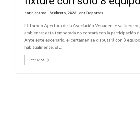
fixture con solo 8 equip
Violento robo en la zona rural de Firmat: ma
por
elcorreo
8 febrero, 2026
en :
Deportes
Colecta solidaria de juguetes en Firmat para el
El Torneo Apertura de la Asociación Venadense ya tiene hoja
ambiente: esta temporada no contará con la participación 
Ante este escenario, el certamen se disputará con 8 equipo
habitualmente. El …
Leer Mas