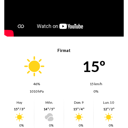
Firmat
15º
46%
15 km/h
1010 hPa
0%
Hoy
Mñn.
Dom. 9
Lun. 10
15º / 3º
14º / 5º
15º / 4º
12º / 2º
0%
0%
0%
0%