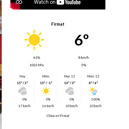
Firmat
6º
61%
8 km/h
1022 hPa
5%
Hoy
Mñn.
Mar. 11
Miér. 12
15º / 2º
13º / -1º
13º / 3º
8º / 6º
0%
0%
0%
100%
17 km/h
16 km/h
20 km/h
20 km/h
Clima en Firmat