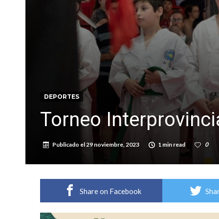
Violento robo en la zona rural de Firmat: ma
Colecta solidaria de juguetes en Firmat para el
DEPORTES
Torneo Interprovinc
Publicado el
29 noviembre, 2023
1 min read
0
Share on Facebook
Shar