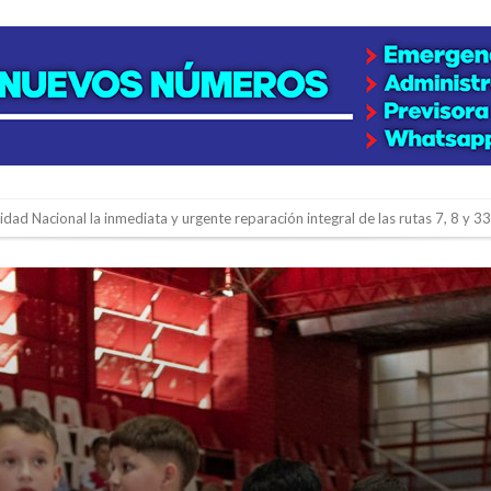
lidad Nacional la inmediata y urgente reparación integral de las rutas 7, 8 y 33
gará una nueva final en la Liga Deportiva del Sur
y de tierras
e la firmatense que se recibió de médica y se reencontró con el doctor que hi
l de Básquet 3×3 Inclusivo
 la empresa reformula sus anuncios a los trabajadores
adas del Juzgado de Faltas por presuntas irregularidades
del techo del galpón del ferrocarril