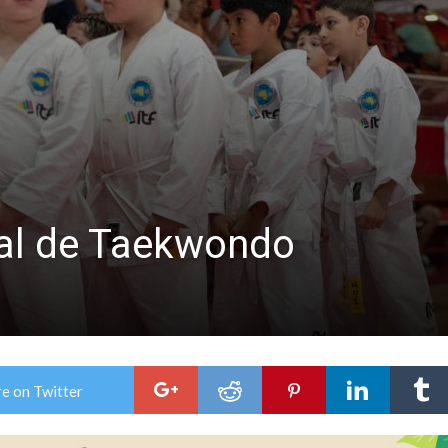
niataron a una pareja de adultos mayores
 EPI y el Hospital Vilela
ial de Taekwondo
e on Twitter