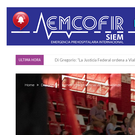
Di Gregorio: “La Justicia Federal ordena a Via
ULTIMA HORA
Reserva: Firmat F.B.C. venció a San Martín y ju
Firmat también tomó posición respecto a la le
Home
Deportes
Torneo Interprovincial de Taekwondo
“La medicina nos salvó”: la emotiva historia d
Firmat será sede del segundo Torneo Regiona
Vassalli: en potencial y con fechas diferidas,
Firmat: avanza la investigación de dos emple
Villada: el viento provocó el desprendimiento 