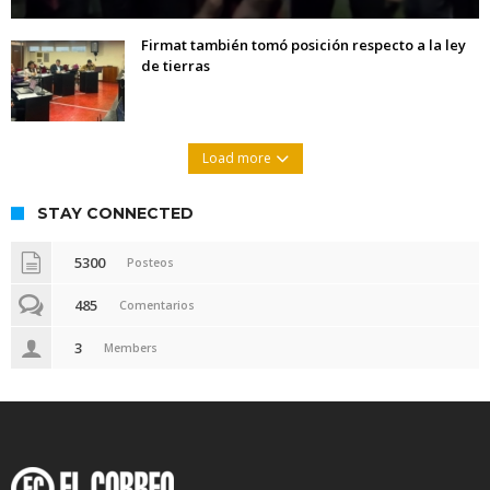
Firmat también tomó posición respecto a la ley
de tierras
Load more
STAY CONNECTED
5300
Posteos
485
Comentarios
3
Members