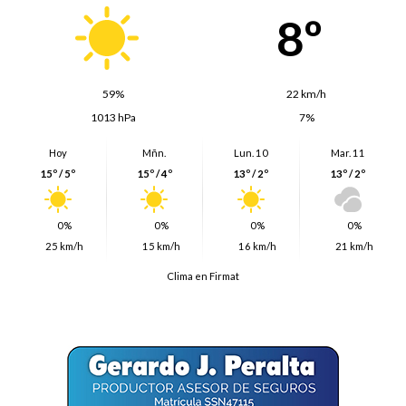
8º
59%
22 km/h
1013 hPa
7%
Hoy
Mñn.
Lun. 10
Mar. 11
15º / 5º
15º / 4º
13º / 2º
13º / 2º
0%
0%
0%
0%
25 km/h
15 km/h
16 km/h
21 km/h
Clima en Firmat