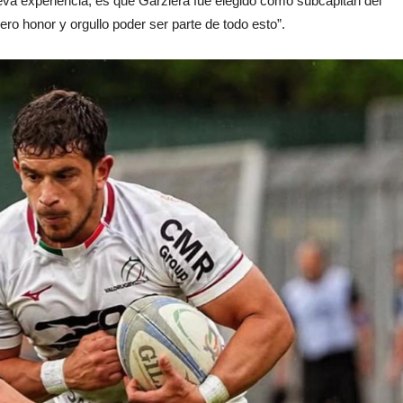
va experiencia, es que Garziera fue elegido como subcapitán del
ero honor y orgullo poder ser parte de todo esto”.