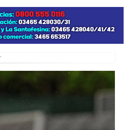
”
zo posible su nacimiento