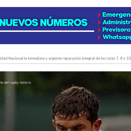
lidad Nacional la inmediata y urgente reparación integral de las rutas 7, 8 y 33
gará una nueva final en la Liga Deportiva del Sur
y de tierras
te del rugby italiano
e la firmatense que se recibió de médica y se reencontró con el doctor que hi
l de Básquet 3×3 Inclusivo
 la empresa reformula sus anuncios a los trabajadores
adas del Juzgado de Faltas por presuntas irregularidades
del techo del galpón del ferrocarril