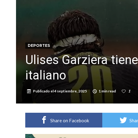
Violento robo en la zona rural de Firmat: ma
Colecta solidaria de juguetes en Firmat para el
DEPORTES
Ulises Garziera tiene
italiano
Publicado el
4 septiembre, 2025
1 min read
1
Share on Facebook
Shar