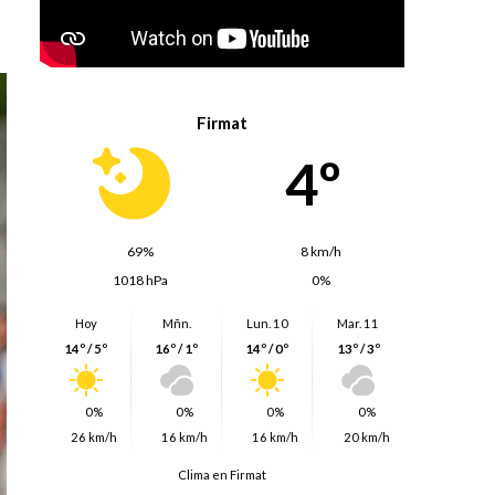
Firmat
4º
69%
8 km/h
1018 hPa
0%
Hoy
Mñn.
Lun. 10
Mar. 11
14º / 5º
16º / 1º
14º / 0º
13º / 3º
0%
0%
0%
0%
26 km/h
16 km/h
16 km/h
20 km/h
Clima en Firmat