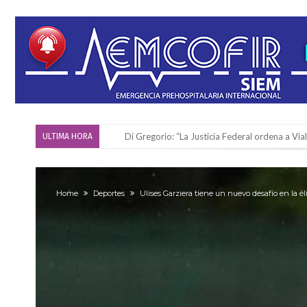
Di Gregorio: “La Justicia Federal ordena a Via
ULTIMA HORA
Reserva: Firmat F.B.C. venció a San Martín y ju
Firmat también tomó posición respecto a la le
Home
Deportes
Ulises Garziera tiene un nuevo desafío en la éli
“La medicina nos salvó”: la emotiva historia d
Firmat será sede del segundo Torneo Regiona
Vassalli: en potencial y con fechas diferidas,
Firmat: avanza la investigación de dos emple
Villada: el viento provocó el desprendimiento 