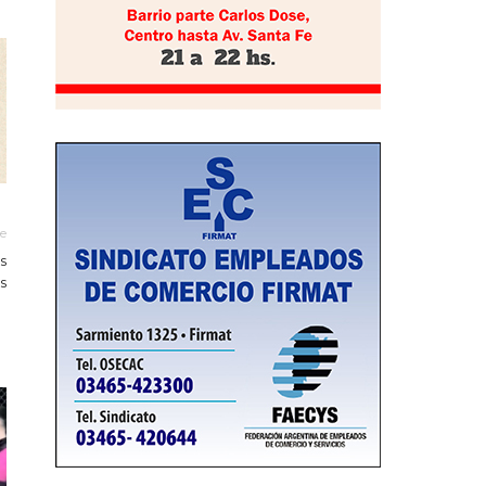
le
s
s