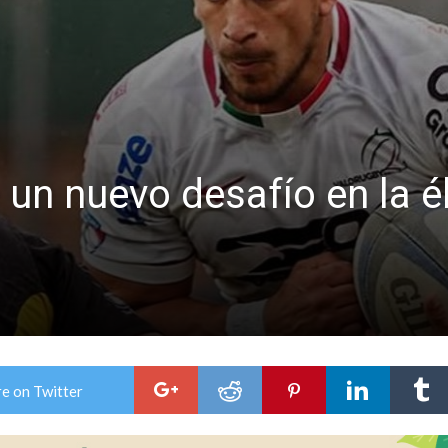
niataron a una pareja de adultos mayores
 EPI y el Hospital Vilela
 un nuevo desafío en la él
e on Twitter