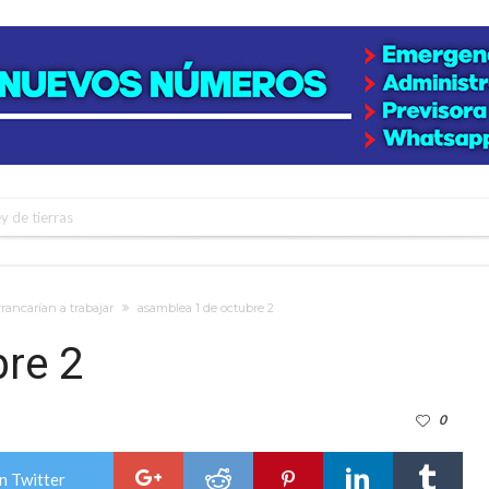
y de tierras
e la firmatense que se recibió de médica y se reencontró con el doctor que hi
l de Básquet 3×3 Inclusivo
rrancarían a trabajar
asamblea 1 de octubre 2
 la empresa reformula sus anuncios a los trabajadores
re 2
adas del Juzgado de Faltas por presuntas irregularidades
del techo del galpón del ferrocarril
0
niataron a una pareja de adultos mayores
 EPI y el Hospital Vilela
n Twitter