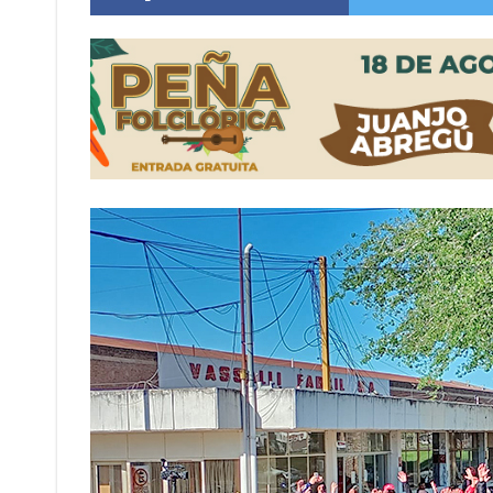
Firmat: “Codo a codo” lanza una campaña de re
Vuelve el básquet: este viernes arranca el C