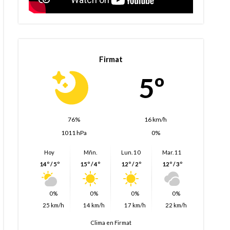
Firmat
5º
76%
16 km/h
1011 hPa
0%
Hoy
Mñn.
Lun. 10
Mar. 11
14º / 5º
15º / 4º
12º / 2º
12º / 3º
0%
0%
0%
0%
25 km/h
14 km/h
17 km/h
22 km/h
Clima en Firmat