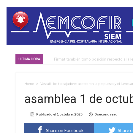
Firmat también tomó posición respecto a la le
ULTIMA HORA
“La medicina nos salvó”: la emotiva historia d
Firmat será sede del segundo Torneo Regiona
Home
Vassalli: los trabajadores aceptaron la propuesta y el lunes a
Vassalli: en potencial y con fechas diferidas,
asamblea 1 de octub
Firmat: avanza la investigación de dos emple
Villada: el viento provocó el desprendimiento 
Publicado el
1 octubre, 2025
0 second read
Violento robo en la zona rural de Firmat: ma
Colecta solidaria de juguetes en Firmat para el
Share on Facebook
Share o