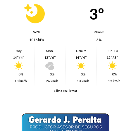
3º
96%
9 km/h
1016 hPa
3%
Hoy
Mñn.
Dom. 9
Lun. 10
14º / 4º
13º / 6º
14º / 4º
12º / 3º
0%
0%
0%
0%
18 km/h
26 km/h
13 km/h
15 km/h
Clima en Firmat