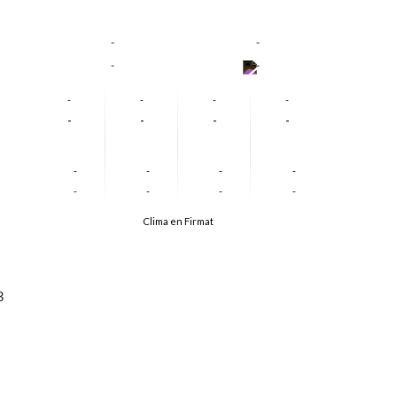
-
-
-
-
-
-
-
-
-
-
-
-
-
-
-
-
-
-
-
-
Clima en Firmat
3