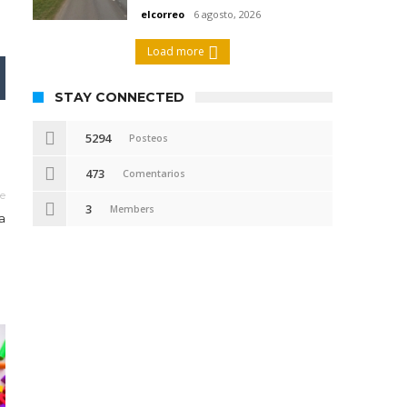
elcorreo
6 agosto, 2026
Load more
STAY CONNECTED
5294
Posteos
473
Comentarios
le
3
Members
a