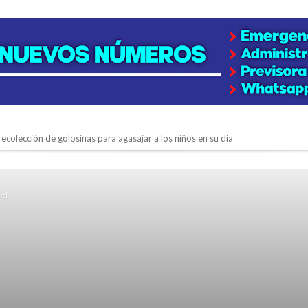
colección de golosinas para agasajar a los niños en su día
lausura con agenda confirmada y planteles renovados
rol
rmentas fuertes y ráfagas que podrían superar los 80 km/h
os mitos y analiza el impacto real en la región
n de la Expo Dose
ón juvenil de malambo de Los Quirquinchos
es lluvias intensas