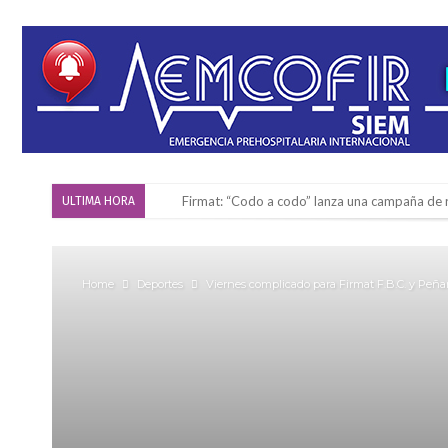
Firmat: “Codo a codo” lanza una campaña de re
ULTIMA HORA
Vuelve el básquet: este viernes arranca el C
Güemes y Mariano Vera
Home
Deportes
Viernes complicado para Firmat F.B.C. y Peña
Alerta meteorológico: el SMN advierte por to
¿Llega un “Súper Niño”?: De Benedictis aclara l
Cañada del Ucle se prepara para la 5ª edició
Distinguieron a Ramiro Maldonado, el campe
Villada: evalúan obras preventivas ante posibl