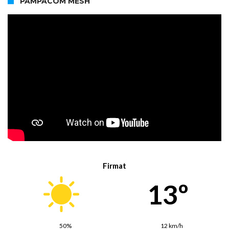
PAMPACOM MESH
Firmat
13º
50%
12 km/h