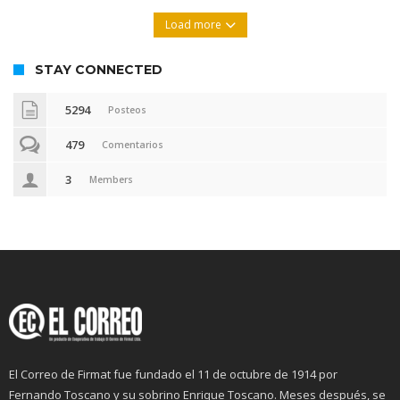
Load more
STAY CONNECTED
5294
Posteos
479
Comentarios
3
Members
El Correo de Firmat fue fundado el 11 de octubre de 1914 por
Fernando Toscano y su sobrino Enrique Toscano. Meses después, se