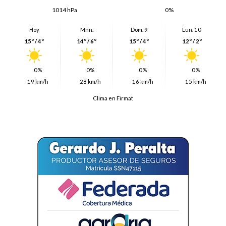
1014 hPa
0%
Hoy
Mñn.
Dom. 9
Lun. 10
15º / 4º
14º / 6º
15º / 4º
12º / 2º
0%
0%
0%
0%
19 km/h
28 km/h
16 km/h
15 km/h
Clima en Firmat