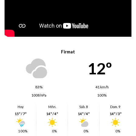
Firmat
12º
83%
41 km/h
1008 hPa
100%
Hoy
Mñn.
Sáb. 8
Dom. 9
15º / 7º
14º / 4º
14º / 4º
14º / 3º
100%
0%
0%
0%