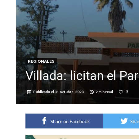
Firmat: “Codo a codo” lanza una campaña de re
Vuelve el básquet: este viernes arranca el C
REGIONALES
Villada: licitan el P
Publicado el
31 octubre, 2023
2 min read
0
Share on Facebook
Shar