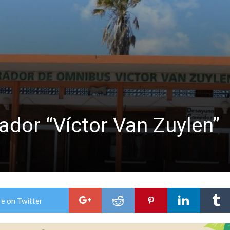
colección de golosinas para agasajar a los niños en su día
lausura con agenda confirmada y planteles renovados
arador “Víctor Van Zuylen”
e on Twitter