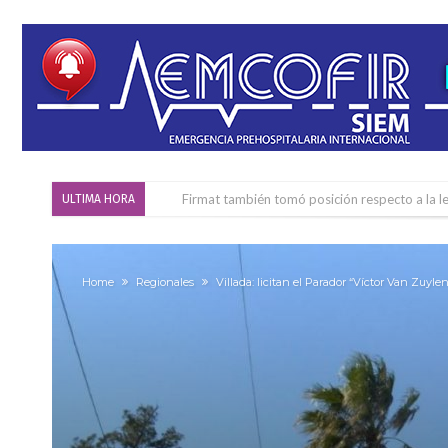
Firmat también tomó posición respecto a la le
ULTIMA HORA
“La medicina nos salvó”: la emotiva historia d
Firmat será sede del segundo Torneo Regiona
Home
Regionales
Villada: licitan el Parador “Víctor Van Zuylen
Vassalli: en potencial y con fechas diferidas,
Firmat: avanza la investigación de dos emple
Villada: el viento provocó el desprendimiento 
Violento robo en la zona rural de Firmat: ma
Colecta solidaria de juguetes en Firmat para el