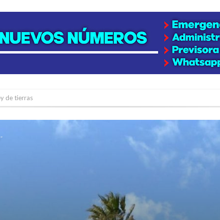
y de tierras
e la firmatense que se recibió de médica y se reencontró con el doctor que hi
l de Básquet 3×3 Inclusivo
”
 la empresa reformula sus anuncios a los trabajadores
adas del Juzgado de Faltas por presuntas irregularidades
del techo del galpón del ferrocarril
niataron a una pareja de adultos mayores
 EPI y el Hospital Vilela