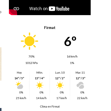
o
Firmat
6º
70%
16 km/h
1012 hPa
1%
Hoy
Mñn.
Lun. 10
Mar. 11
14º / 5º
15º / 4º
12º / 2º
12º / 3º
0%
0%
0%
0%
25 km/h
14 km/h
17 km/h
22 km/h
Clima en Firmat