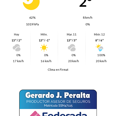
2º
62%
8 km/h
1019 hPa
0%
Hoy
Mñn.
Mar. 11
Miér. 12
15º / 2º
13º / -1º
13º / 3º
8º / 6º
0%
0%
0%
100%
17 km/h
16 km/h
20 km/h
20 km/h
Clima en Firmat