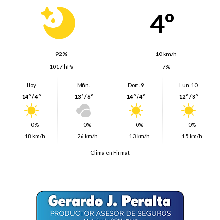
4º
92%
10 km/h
1017 hPa
7%
Hoy
Mñn.
Dom. 9
Lun. 10
14º / 4º
13º / 6º
14º / 4º
12º / 3º
0%
0%
0%
0%
18 km/h
26 km/h
13 km/h
15 km/h
Clima en Firmat