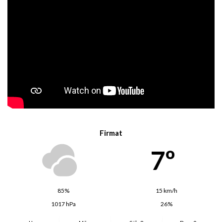
Firmat
7º
85%
15 km/h
1017 hPa
26%