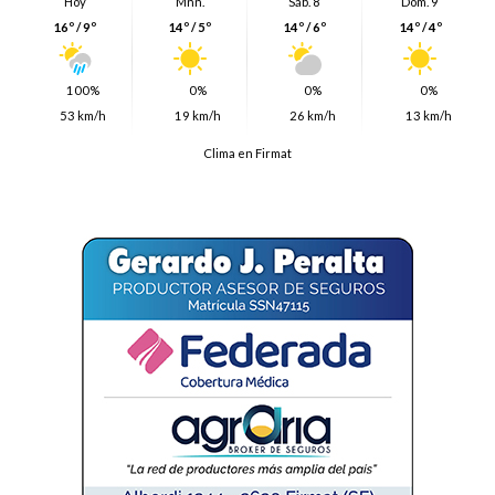
Hoy
Mñn.
Sáb. 8
Dom. 9
16º / 9º
14º / 5º
14º / 6º
14º / 4º
100%
0%
0%
0%
53 km/h
19 km/h
26 km/h
13 km/h
Clima en Firmat