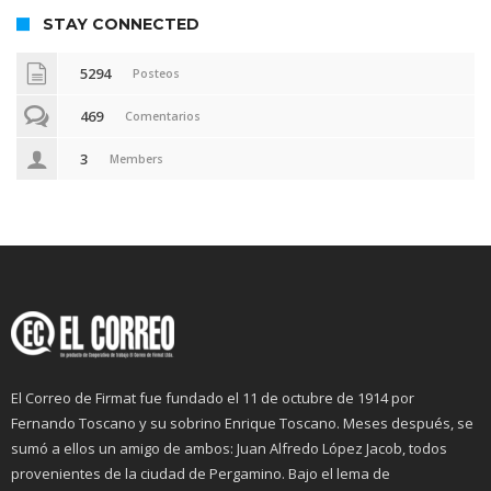
STAY CONNECTED
5294
Posteos
469
Comentarios
3
Members
El Correo de Firmat fue fundado el 11 de octubre de 1914 por
Fernando Toscano y su sobrino Enrique Toscano. Meses después, se
sumó a ellos un amigo de ambos: Juan Alfredo López Jacob, todos
provenientes de la ciudad de Pergamino. Bajo el lema de