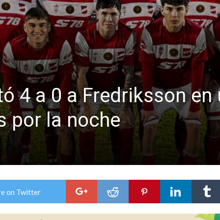
ón juvenil de malambo de Los Quirquinchos
es lluvias intensas
ó 4 a 0 a Fredriksson en 
s por la noche
e on Twitter