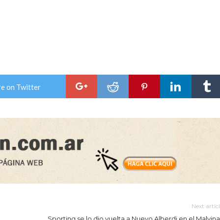
e on Twitter
Next artic
Sporting se lo dio vuelta a Nuevo Alberdi en el Malvina