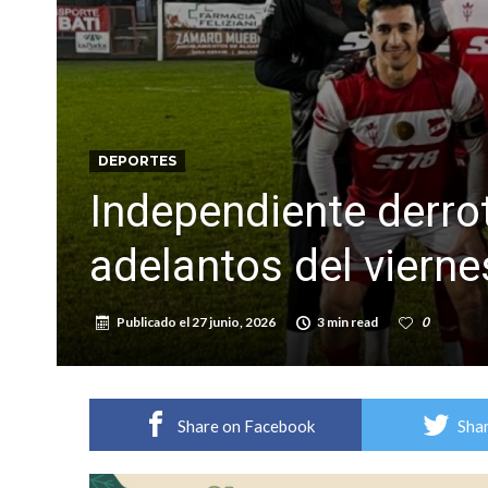
Distinguieron a Ramiro Maldonado, el campe
Villada: evalúan obras preventivas ante posibl
DEPORTES
Independiente derrot
adelantos del vierne
Publicado el
27 junio, 2026
3 min read
0
Share on Facebook
Shar