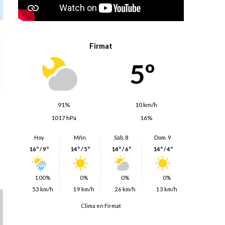
Firmat
5º
91%
10 km/h
1017 hPa
16%
Hoy
Mñn.
Sáb. 8
Dom. 9
16º / 9º
14º / 5º
14º / 6º
14º / 4º
100%
0%
0%
0%
53 km/h
19 km/h
26 km/h
13 km/h
Clima en Firmat