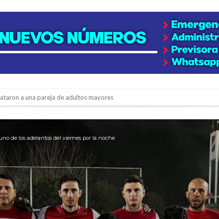
niataron a una pareja de adultos mayores
 EPI y el Hospital Vilela
colección de golosinas para agasajar a los niños en su día
uno de los adelantos del viernes por la noche
lausura con agenda confirmada y planteles renovados
rmentas fuertes y ráfagas que podrían superar los 80 km/h
os mitos y analiza el impacto real en la región
n de la Expo Dose