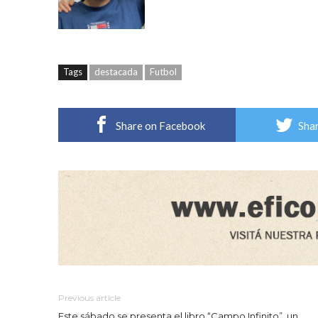
Tags
destacada
Futbol
Share on Facebook
Shar
Previous article
Este sábado se presenta el libro “Campo Infinito”, un