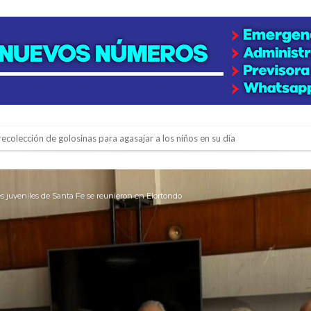
lausura con agenda confirmada y planteles renovados
rmentas fuertes y ráfagas que podrían superar los 80 km/h
es juveniles de Santa Fe se reunieron en Elortondo
os mitos y analiza el impacto real en la región
n de la Expo Dose
ón juvenil de malambo de Los Quirquinchos
es lluvias intensas