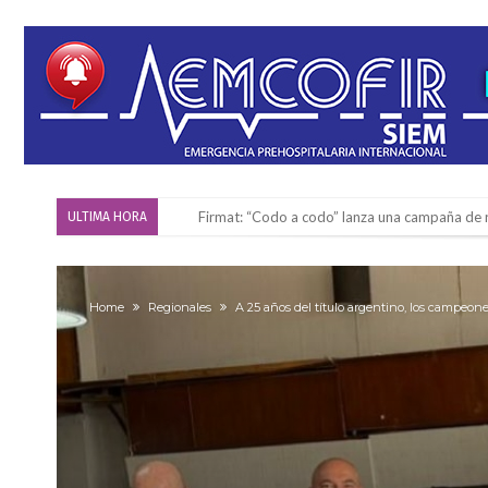
Vuelve el básquet: este viernes arranca el C
ULTIMA HORA
Güemes y Mariano Vera
Alerta meteorológico: el SMN advierte por to
Home
Regionales
A 25 años del título argentino, los campeon
¿Llega un “Súper Niño”?: De Benedictis aclara l
Cañada del Ucle se prepara para la 5ª edició
Distinguieron a Ramiro Maldonado, el campe
Villada: evalúan obras preventivas ante posibl