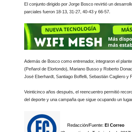
El conjunto dirigido por Jorge Bosco revirtió un desarrol
parciales fueron 18-13, 31-27, 40-43 y 66-57.
Además de Bosco como entrenador, integraron el plantel
(Peñarol de Elortondo), Mariano Busso y Roberto Donadí
José Eberhardt, Santiago Boffelli, Sebastián Cagliero y F
Veinticinco años después, el reencuentro permitió record
del deporte y una campaña que sigue ocupando un lugar 
Redacción/Fuente:
El Correo