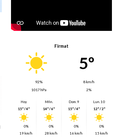
Firmat
5º
92%
8 km/h
1017 hPa
2%
Hoy
Mñn.
Dom. 9
Lun. 10
15º / 4º
14º / 6º
15º / 4º
12º / 2º
0%
0%
0%
0%
l
19 km/h
28 km/h
16 km/h
15 km/h