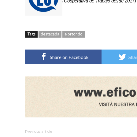
(Cooperativa de Trabajo desde 2017)
Tags
destacada
elortondo
Share on Facebook
Shar
Previous article