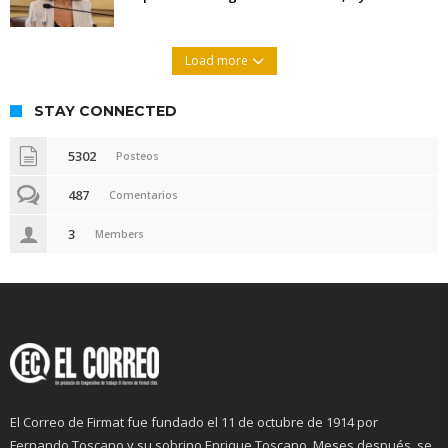
Load more
STAY CONNECTED
5302
Posteos
487
Comentarios
3
Members
El Correo de Firmat fue fundado el 11 de octubre de 1914 por
Fernando Toscano y su sobrino Enrique Toscano. Meses después, se