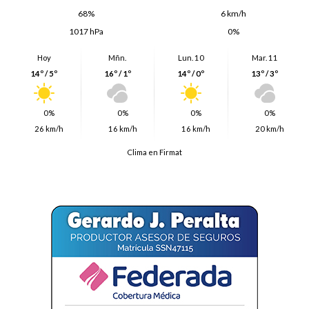
68%
6 km/h
1017 hPa
0%
Hoy
Mñn.
Lun. 10
Mar. 11
14º / 5º
16º / 1º
14º / 0º
13º / 3º
0%
0%
0%
0%
26 km/h
16 km/h
16 km/h
20 km/h
Clima en Firmat