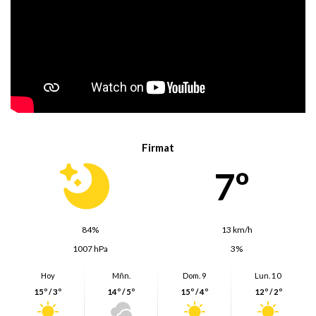
Firmat
7º
84%
13 km/h
1007 hPa
3%
Hoy
Mñn.
Dom. 9
Lun. 10
15º / 3º
14º / 5º
15º / 4º
12º / 2º