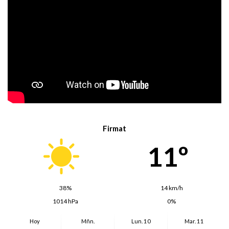
Firmat
11º
38%
14 km/h
1014 hPa
0%
Hoy
Mñn.
Lun. 10
Mar. 11