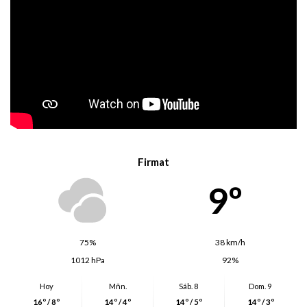
Firmat
9º
75%
38 km/h
1012 hPa
92%
Hoy
Mñn.
Sáb. 8
Dom. 9
16º / 8º
14º / 4º
14º / 5º
14º / 3º