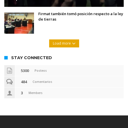
Firmat también tomó posición respecto a la ley
de tierras
Load more
STAY CONNECTED
5300
Posteos
484
Comentarios
3
Members