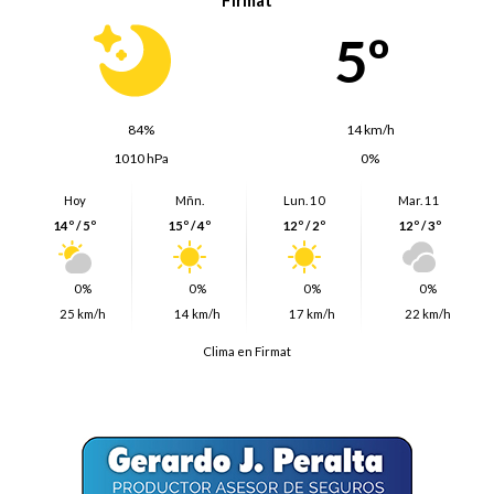
5º
84%
14 km/h
1010 hPa
0%
Hoy
Mñn.
Lun. 10
Mar. 11
14º / 5º
15º / 4º
12º / 2º
12º / 3º
0%
0%
0%
0%
25 km/h
14 km/h
17 km/h
22 km/h
Clima en Firmat