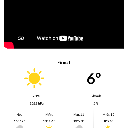
Firmat
6º
61%
8 km/h
1022 hPa
5%
Hoy
Mñn.
Mar. 11
Miér. 12
15º / 2º
13º / -1º
13º / 3º
8º / 6º