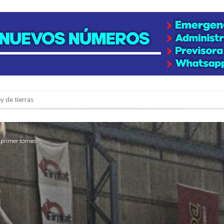
y de tierras
e la firmatense que se recibió de médica y se reencontró con el doctor que hi
l de Básquet 3×3 Inclusivo
 primer torneo
 la empresa reformula sus anuncios a los trabajadores
adas del Juzgado de Faltas por presuntas irregularidades
del techo del galpón del ferrocarril
niataron a una pareja de adultos mayores
 EPI y el Hospital Vilela