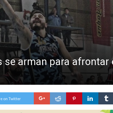
colección de golosinas para agasajar a los niños en su día
lausura con agenda confirmada y planteles renovados
 se arman para afrontar 
e on Twitter