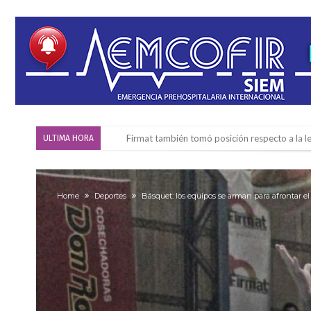
Firmat también tomó posición respecto a la le
ULTIMA HORA
“La medicina nos salvó”: la emotiva historia d
Firmat será sede del segundo Torneo Regiona
Home
Deportes
Básquet: los equipos se arman para afrontar el
Vassalli: en potencial y con fechas diferidas,
Firmat: avanza la investigación de dos emple
Villada: el viento provocó el desprendimiento 
Violento robo en la zona rural de Firmat: ma
Colecta solidaria de juguetes en Firmat para el