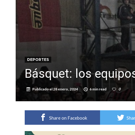
Firmat: “Codo a codo” lanza una campaña de re
Vuelve el básquet: este viernes arranca el C
DEPORTES
Básquet: los equipos
Publicado el
28 enero, 2024
6 min read
0
Share on Facebook
Shar