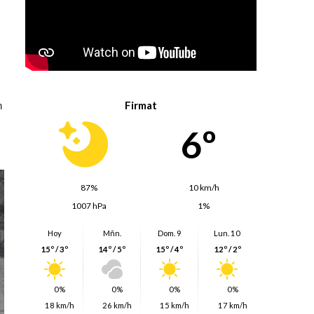
Firmat
n
6º
87%
10 km/h
1007 hPa
1%
Hoy
Mñn.
Dom. 9
Lun. 10
15º / 3º
14º / 5º
15º / 4º
12º / 2º
0%
0%
0%
0%
18 km/h
26 km/h
15 km/h
17 km/h