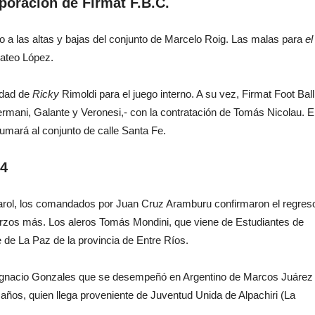
rporación de Firmat F.B.C.
o a las altas y bajas del conjunto de Marcelo Roig. Las malas para
el
ateo López.
idad de
Ricky
Rimoldi para el juego interno. A su vez, Firmat Foot Ball
rmani, Galante y Veronesi,- con la contratación de Tomás Nicolau. E
umará al conjunto de calle Santa Fe.
24
arol, los comandados por Juan Cruz Aramburu confirmaron el regres
erzos más. Los aleros Tomás Mondini, que viene de Estudiantes de
de La Paz de la provincia de Entre Ríos.
Ignacio Gonzales que se desempeñó en Argentino de Marcos Juárez
 años, quien llega proveniente de Juventud Unida de Alpachiri (La