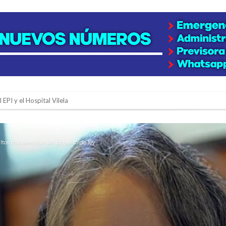
 EPI y el Hospital Vilela
colección de golosinas para agasajar a los niños en su día
lausura con agenda confirmada y planteles renovados
ultos mayores con un proyecto de ley
rmentas fuertes y ráfagas que podrían superar los 80 km/h
os mitos y analiza el impacto real en la región
n de la Expo Dose
ón juvenil de malambo de Los Quirquinchos