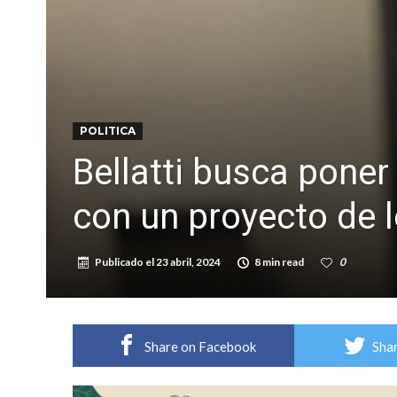
Villada: evalúan obras preventivas ante posibl
POLITICA
Bellatti busca poner
con un proyecto de l
Publicado el
23 abril, 2024
8 min read
0
Share on Facebook
Shar