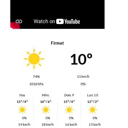
,
Firmat
10º
74%
11 km/h
1016 hPa
0%
Hoy
Mñn.
Dom. 9
Lun. 10
15º / 4º
14º / 6º
15º / 4º
12º / 2º
0%
0%
0%
0%
19 km/h
28 km/h
16 km/h
15 km/h