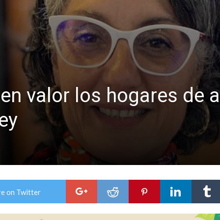
es lluvias intensas
 en valor los hogares de
ey
e on Twitter