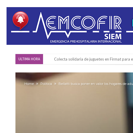
Colecta solidaria de juguetes en Firmat para el
ULTIMA HORA
Firmat: “Codo a codo” lanza una campaña de re
Vuelve el básquet: este viernes arranca el C
Home
Politica
Bellatti busca poner en valor los hogares de ad
Güemes y Mariano Vera
Alerta meteorológico: el SMN advierte por to
¿Llega un “Súper Niño”?: De Benedictis aclara l
Cañada del Ucle se prepara para la 5ª edició
Distinguieron a Ramiro Maldonado, el campe