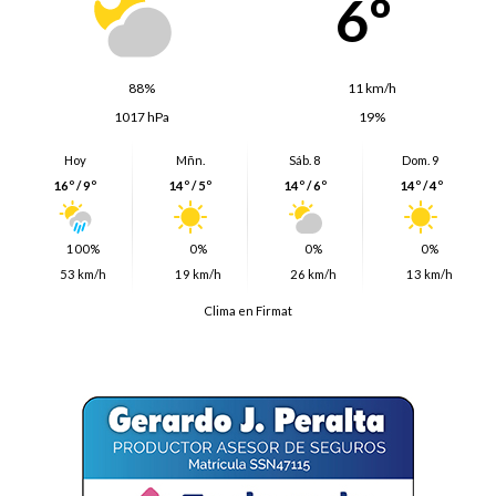
6º
88%
11 km/h
1017 hPa
19%
Hoy
Mñn.
Sáb. 8
Dom. 9
16º / 9º
14º / 5º
14º / 6º
14º / 4º
100%
0%
0%
0%
53 km/h
19 km/h
26 km/h
13 km/h
Clima en Firmat