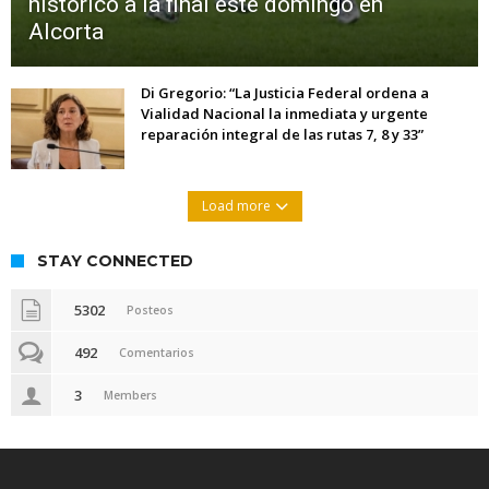
histórico a la final este domingo en
Alcorta
Di Gregorio: “La Justicia Federal ordena a
Vialidad Nacional la inmediata y urgente
reparación integral de las rutas 7, 8 y 33”
Load more
STAY CONNECTED
5302
Posteos
492
Comentarios
3
Members