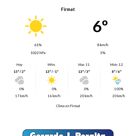
Firmat
6º
61%
8 km/h
1022 hPa
5%
Hoy
Mñn.
Mar. 11
Miér. 12
15º / 2º
13º / -1º
13º / 3º
8º / 6º
0%
0%
0%
100%
17 km/h
16 km/h
20 km/h
20 km/h
Clima en Firmat