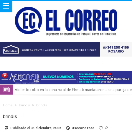
Violento robo en la zona rural de Firmat: maniataron a una pareja de
adultos mayores
Colecta solidaria de juguetes en Firmat para el EPI y el Hospital
Home
brindis
brindis
Vilela
Firmat: “Codo a codo” lanza una campaña de recolección de
brindis
golosinas para agasajar a los niños en su día
Vuelve el básquet: este viernes arranca el Clausura con agenda
Publicado el
31 diciembre, 2025
0 second read
0
confirmada y planteles renovados
Güemes y Mariano Vera