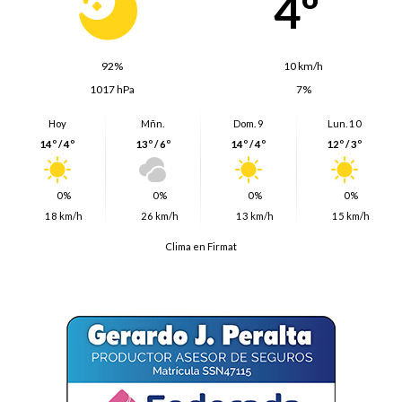
4º
92%
10 km/h
1017 hPa
7%
Hoy
Mñn.
Dom. 9
Lun. 10
14º / 4º
13º / 6º
14º / 4º
12º / 3º
0%
0%
0%
0%
18 km/h
26 km/h
13 km/h
15 km/h
Clima en Firmat