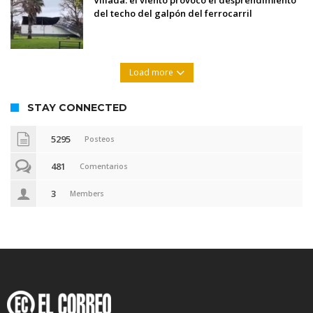
Villada: el viento provocó el desprendimiento
del techo del galpón del ferrocarril
Load more
STAY CONNECTED
5295
Posteos
481
Comentarios
3
Members