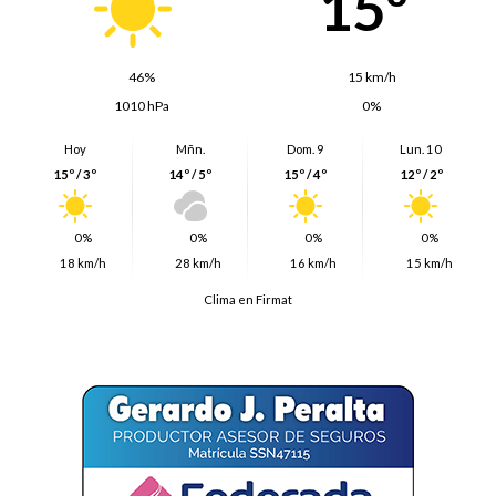
15º
46%
15 km/h
1010 hPa
0%
Hoy
Mñn.
Dom. 9
Lun. 10
15º / 3º
14º / 5º
15º / 4º
12º / 2º
0%
0%
0%
0%
18 km/h
28 km/h
16 km/h
15 km/h
Clima en Firmat