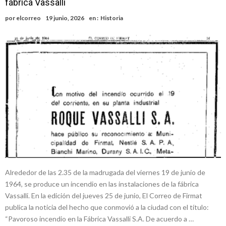
fábrica Vassalli
Faltas por presuntas irregularidades
Villada: el viento provocó el desprendimiento del techo del galpón
por
elcorreo
19 junio, 2026
en :
Historia
del ferrocarril
Violento robo en la zona rural de Firmat: maniataron a una pareja de
adultos mayores
Colecta solidaria de juguetes en Firmat para el EPI y el Hospital
Vilela
Alrededor de las 2.35 de la madrugada del viernes 19 de junio de
1964, se produce un incendio en las instalaciones de la fábrica
Vassalli. En la edición del jueves 25 de junio, El Correo de Firmat
publica la noticia del hecho que conmovió a la ciudad con el título:
“Pavoroso incendio en la Fábrica Vassalli S.A. De acuerdo a …