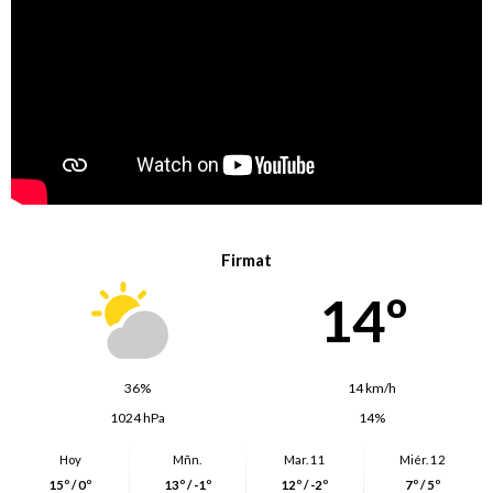
Firmat
14º
36%
14 km/h
1024 hPa
14%
Hoy
Mñn.
Mar. 11
Miér. 12
15º / 0º
13º / -1º
12º / -2º
7º / 5º