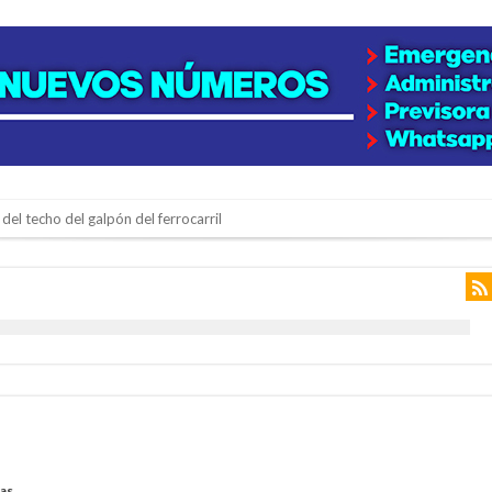
del techo del galpón del ferrocarril
niataron a una pareja de adultos mayores
 EPI y el Hospital Vilela
colección de golosinas para agasajar a los niños en su día
lausura con agenda confirmada y planteles renovados
rmentas fuertes y ráfagas que podrían superar los 80 km/h
os mitos y analiza el impacto real en la región
as