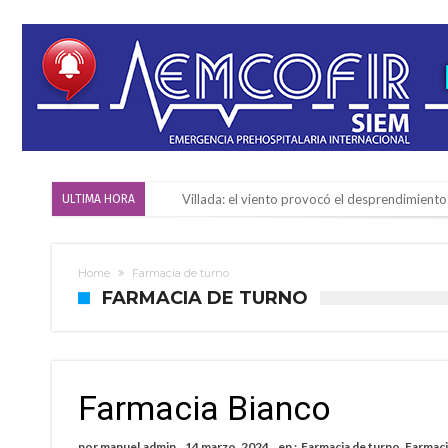
Villada: el viento provocó el desprendimiento 
ULTIMA HORA
Violento robo en la zona rural de Firmat: ma
Colecta solidaria de juguetes en Firmat para el
Home
Farmacia de turno
FARMACIA DE TURNO
Firmat: “Codo a codo” lanza una campaña de re
Vuelve el básquet: este viernes arranca el C
Güemes y Mariano Vera
Farmacia Bianco
Alerta meteorológico: el SMN advierte por to
¿Llega un “Súper Niño”?: De Benedictis aclara l
por
manuel.admin
14 marzo, 2024
en :
Farmacia de turno
,
Farmaci