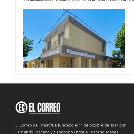
Cañada del Ucle se prepara para la 5ª edició
Distinguieron a Ramiro Maldonado, el campe
Villada: evalúan obras preventivas ante posibl
El Correo de Firmat fue fundado el 11 de octubre de 1914 por
Fernando Toscano y su sobrino Enrique Toscano. Meses