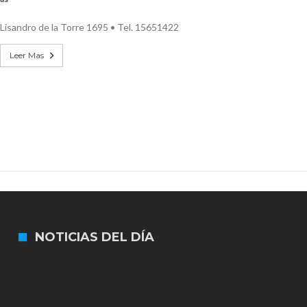
n de la Expo Dose
Lisandro de la Torre 1695 • Tel. 15651422
ón juvenil de malambo de Los Quirquinchos
Leer Mas
es lluvias intensas
NOTICIAS DEL DÍA