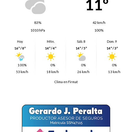
11º
83%
42 km/h
1010 hPa
100%
Hoy
Mñn.
Sáb. 8
Dom. 9
16º / 8º
14º / 4º
14º / 5º
14º / 3º
100%
0%
0%
0%
53 km/h
18 km/h
26 km/h
13 km/h
Clima en Firmat