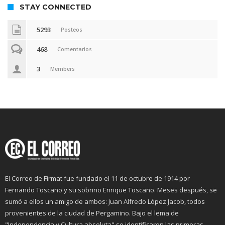
STAY CONNECTED
5293
Posteos
468
Comentarios
3
Members
El Correo de Firmat fue fundado el 11 de octubre de 1914 por
Fernando Toscano y su sobrino Enrique Toscano. Meses después, se
sumó a ellos un amigo de ambos: Juan Alfredo López Jacob, todos
provenientes de la ciudad de Pergamino. Bajo el lema de
"Independencia y Cultura absoluta" se identificaron las primeras