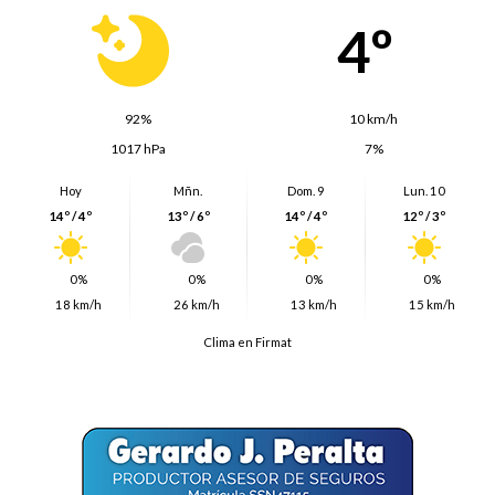
4º
92%
10 km/h
1017 hPa
7%
Hoy
Mñn.
Dom. 9
Lun. 10
14º / 4º
13º / 6º
14º / 4º
12º / 3º
0%
0%
0%
0%
18 km/h
26 km/h
13 km/h
15 km/h
Clima en Firmat