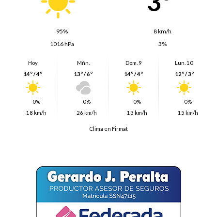
3º
95%
8 km/h
1016 hPa
3%
Hoy
Mñn.
Dom. 9
Lun. 10
14º / 4º
13º / 6º
14º / 4º
12º / 3º
0%
0%
0%
0%
18 km/h
26 km/h
13 km/h
15 km/h
Clima en Firmat