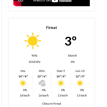
Firmat
3º
95%
8 km/h
1016 hPa
3%
Hoy
Mñn.
Dom. 9
Lun. 10
14º / 4º
13º / 6º
14º / 4º
12º / 3º
0%
0%
0%
0%
18 km/h
26 km/h
13 km/h
15 km/h
Clima en Firmat