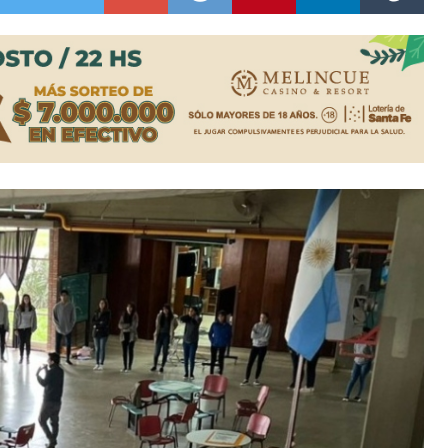
ón juvenil de malambo de Los Quirquinchos
es lluvias intensas