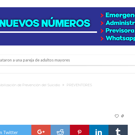
niataron a una pareja de adultos mayores
 EPI y el Hospital Vilela
colección de golosinas para agasajar a los niños en su día
ibilización de Prevención del Suicidio
PREVENTORES
lausura con agenda confirmada y planteles renovados
rmentas fuertes y ráfagas que podrían superar los 80 km/h
0
os mitos y analiza el impacto real en la región
n de la Expo Dose
n Twitter