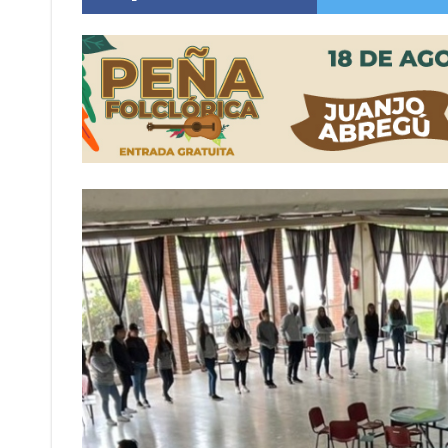
Distinguieron a Ramiro Maldonado, el campe
Villada: evalúan obras preventivas ante posibl