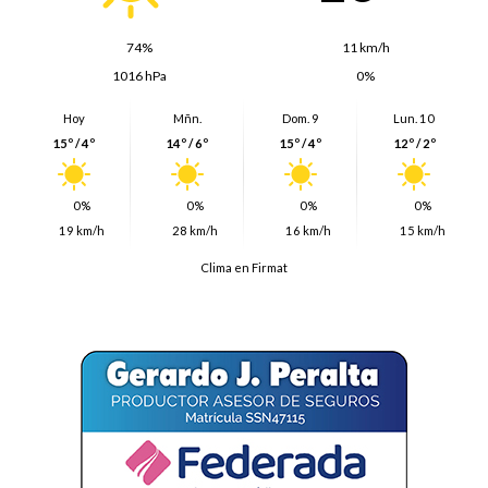
74%
11 km/h
1016 hPa
0%
Hoy
Mñn.
Dom. 9
Lun. 10
15º / 4º
14º / 6º
15º / 4º
12º / 2º
0%
0%
0%
0%
19 km/h
28 km/h
16 km/h
15 km/h
Clima en Firmat