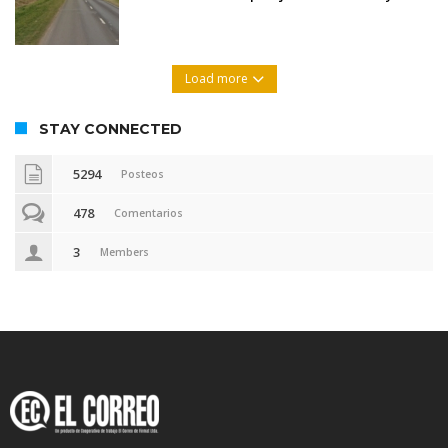
Load more
STAY CONNECTED
5294
Posteos
478
Comentarios
3
Members