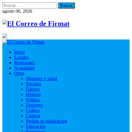
Buscar:
agosto 06, 2026
Inicio
Locales
Regionales
Actualidad
Otras
Deportes y salud
Sociales
Edictos
Historia
Politica
Deportes
Cultura
Ciencia
Pedido de publicacion
Educación
Religiosas