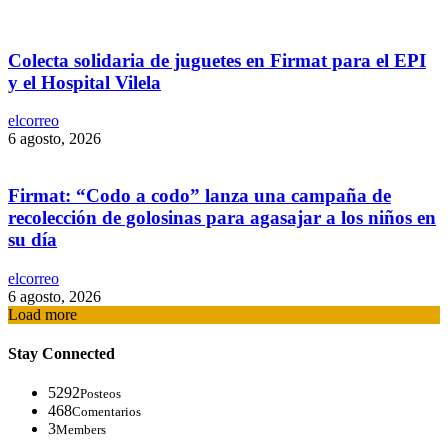
Colecta solidaria de juguetes en Firmat para el EPI
y el Hospital Vilela
elcorreo
6 agosto, 2026
Firmat: “Codo a codo” lanza una campaña de
recolección de golosinas para agasajar a los niños en
su día
elcorreo
6 agosto, 2026
Load more
Stay Connected
5292
Posteos
468
Comentarios
3
Members