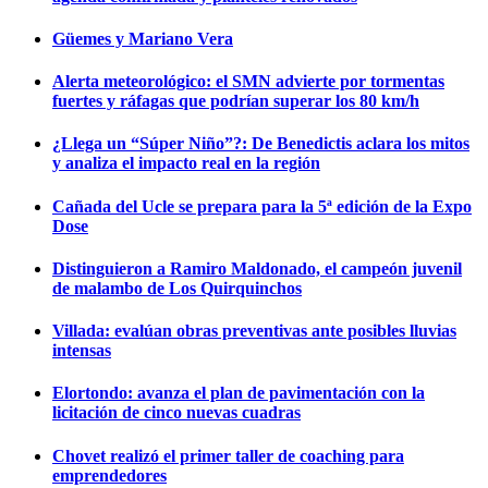
Güemes y Mariano Vera
Alerta meteorológico: el SMN advierte por tormentas
fuertes y ráfagas que podrían superar los 80 km/h
¿Llega un “Súper Niño”?: De Benedictis aclara los mitos
y analiza el impacto real en la región
Cañada del Ucle se prepara para la 5ª edición de la Expo
Dose
Distinguieron a Ramiro Maldonado, el campeón juvenil
de malambo de Los Quirquinchos
Villada: evalúan obras preventivas ante posibles lluvias
intensas
Elortondo: avanza el plan de pavimentación con la
licitación de cinco nuevas cuadras
Chovet realizó el primer taller de coaching para
emprendedores