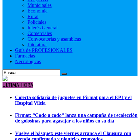
Municipales
Economia
Rural
Policiales
Interés General
Comerciales
Convocatorias y asambleas
Literatura
Guía de PROFESIONALES
Farmacias
Necrologicas
ULTIMA HORA
Colecta solidaria de juguetes en Firmat para el EPI y el
Hospital Vilela
Firmat: “Codo a codo” lanza una campaña de recolección
de golosinas para agasajar a los niños en su día
Vuelve el básquet: este viernes arranca el Clausura con
agenda confirmada y planteles renovados