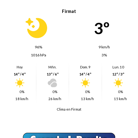
Firmat
3º
96%
9 km/h
1016 hPa
3%
Hoy
Mñn.
Dom. 9
Lun. 10
14º / 4º
13º / 6º
14º / 4º
12º / 3º
0%
0%
0%
0%
18 km/h
26 km/h
13 km/h
15 km/h
Clima en Firmat