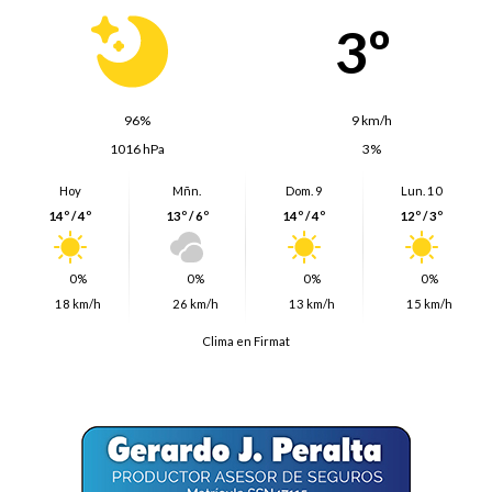
3º
96%
9 km/h
1016 hPa
3%
Hoy
Mñn.
Dom. 9
Lun. 10
14º / 4º
13º / 6º
14º / 4º
12º / 3º
0%
0%
0%
0%
18 km/h
26 km/h
13 km/h
15 km/h
Clima en Firmat