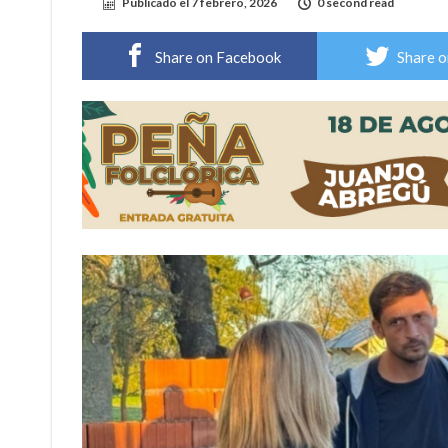
Publicado el
7 febrero, 2026
0 second read
Villada: evalúan obras preventivas ante posibl
Share on Facebook
Share o
Elortondo: avanza el plan de pavimentación co