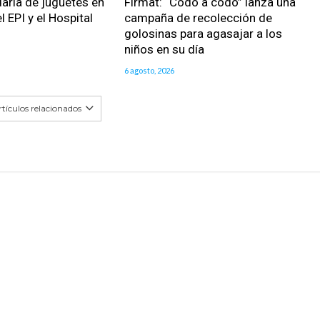
daria de juguetes en
Firmat: “Codo a codo” lanza una
l EPI y el Hospital
campaña de recolección de
golosinas para agasajar a los
niños en su día
6 agosto, 2026
tículos relacionados