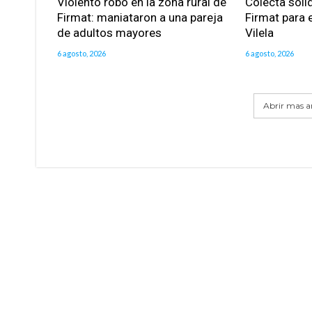
Violento robo en la zona rural de
Colecta soli
Firmat: maniataron a una pareja
Firmat para e
de adultos mayores
Vilela
6 agosto, 2026
6 agosto, 2026
Abrir mas ar