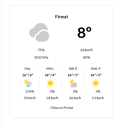
Firmat
8º
75%
36 km/h
1013 hPa
85%
Hoy
Mñn.
Sáb. 8
Dom. 9
16º / 8º
14º / 4º
14º / 5º
14º / 3º
100%
0%
0%
0%
53 km/h
18 km/h
26 km/h
13 km/h
Clima en Firmat