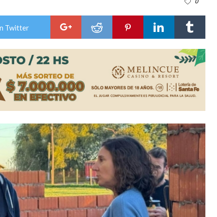
0
es lluvias intensas
n Twitter
n la licitación de cinco nuevas cuadras