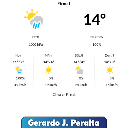
Firmat
14º
88%
53 km/h
1002 hPa
100%
Hoy
Mñn.
Sáb. 8
Dom. 9
15º / 7º
14º / 4º
14º / 4º
14º / 3º
100%
0%
0%
0%
49 km/h
19 km/h
25 km/h
15 km/h
Clima en Firmat