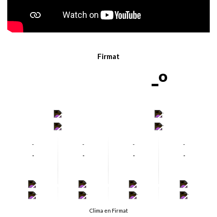
Firmat
-º
-
-
-
-
-
-
-
-
-
-
-
-
-
-
-
-
-
-
-
-
Clima en Firmat