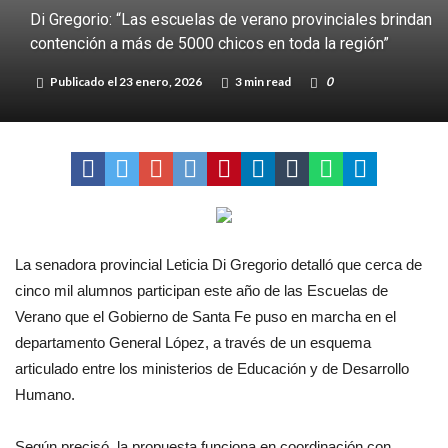
Di Gregorio: “Las escuelas de verano provinciales brindan
de Los Quirquinchos
Villada: evalúan obras preventivas ante posibles lluvias intensas
contención a más de 5000 chicos en toda la región”
Publicado el
23 enero, 2026
3 min read
0
La senadora provincial Leticia Di Gregorio detalló que cerca de
cinco mil alumnos participan este año de las Escuelas de
Verano que el Gobierno de Santa Fe puso en marcha en el
departamento General López, a través de un esquema
articulado entre los ministerios de Educación y de Desarrollo
Humano.
Según precisó, la propuesta funciona en coordinación con