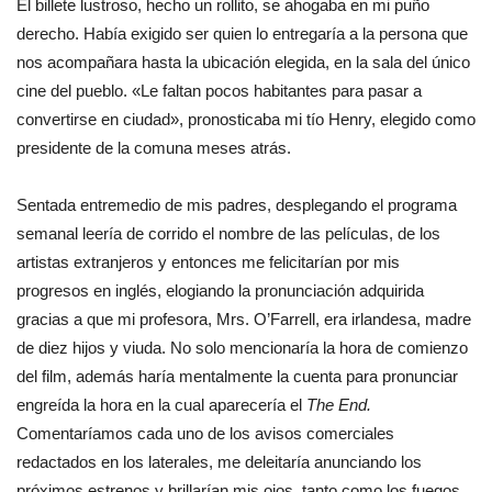
El billete lustroso, hecho un rollito, se ahogaba en mi puño
derecho. Había exigido ser quien lo entregaría a la persona que
nos acompañara hasta la ubicación elegida, en la sala del único
cine del pueblo. «Le faltan pocos habitantes para pasar a
convertirse en ciudad», pronosticaba mi tío Henry, elegido como
presidente de la comuna meses atrás.
Sentada entremedio de mis padres, desplegando el programa
semanal leería de corrido el nombre de las películas, de los
artistas extranjeros y entonces me felicitarían por mis
progresos en inglés, elogiando la pronunciación adquirida
gracias a que mi profesora, Mrs. O’Farrell, era irlandesa, madre
de diez hijos y viuda. No solo mencionaría la hora de comienzo
del film, además haría mentalmente la cuenta para pronunciar
engreída la hora en la cual aparecería el
The End.
Comentaríamos cada uno de los avisos comerciales
redactados en los laterales, me deleitaría anunciando los
próximos estrenos y brillarían mis ojos, tanto como los fuegos