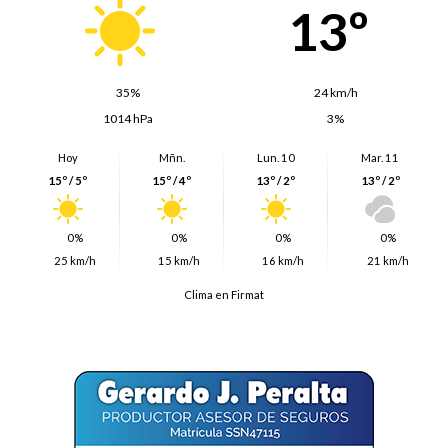
13º
35%
24 km/h
1014 hPa
3%
Hoy
Mñn.
Lun. 10
Mar. 11
15º / 5º
15º / 4º
13º / 2º
13º / 2º
0%
0%
0%
0%
25 km/h
15 km/h
16 km/h
21 km/h
Clima en Firmat