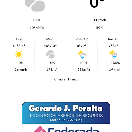
0º
89%
11 km/h
1034 hPa
59%
Hoy
Mñn.
Miér. 12
Jue. 13
13º / -1º
14º / -3º
8º / 7º
7º / 6º
0%
0%
100%
100%
16 km/h
19 km/h
23 km/h
19 km/h
Clima en Firmat