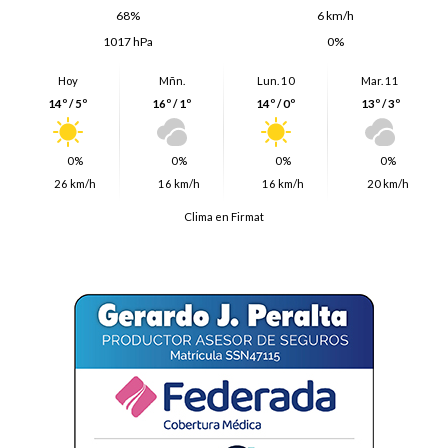
68%
6 km/h
1017 hPa
0%
Hoy
Mñn.
Lun. 10
Mar. 11
14º / 5º
16º / 1º
14º / 0º
13º / 3º
0%
0%
0%
0%
26 km/h
16 km/h
16 km/h
20 km/h
Clima en Firmat