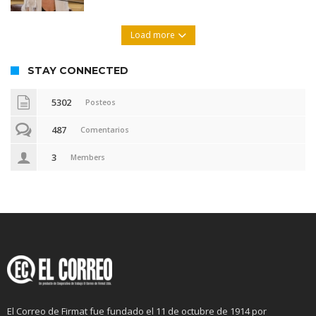
Load more
STAY CONNECTED
5302
Posteos
487
Comentarios
3
Members
El Correo de Firmat fue fundado el 11 de octubre de 1914 por