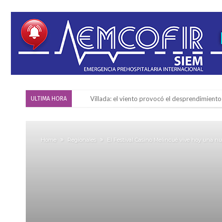
Villada: el viento provocó el desprendimiento 
ULTIMA HORA
Violento robo en la zona rural de Firmat: ma
Colecta solidaria de juguetes en Firmat para el
Home
Regionales
El Festival Casino Melincué vive hoy una nue
Firmat: “Codo a codo” lanza una campaña de re
Vuelve el básquet: este viernes arranca el C
Güemes y Mariano Vera
Alerta meteorológico: el SMN advierte por to
¿Llega un “Súper Niño”?: De Benedictis aclara l