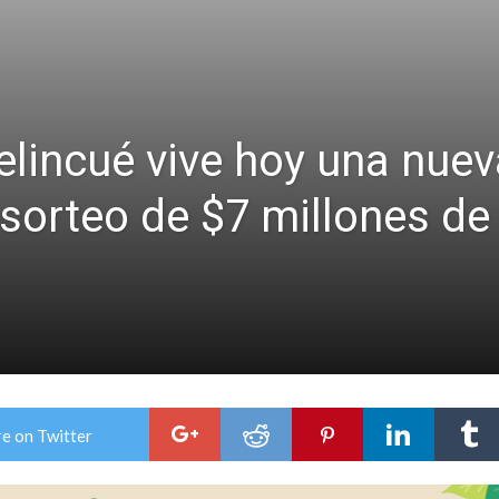
n de la Expo Dose
ón juvenil de malambo de Los Quirquinchos
elincué vive hoy una nuev
l sorteo de $7 millones d
e on Twitter