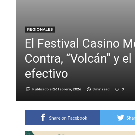
Cañada del Ucle se prepara para la 5ª edició
Distinguieron a Ramiro Maldonado, el campe
REGIONALES
El Festival Casino M
Contra, “Volcán” y e
efectivo
Publicado el
26 febrero, 2026
3 min read
0
Share on Facebook
Shar