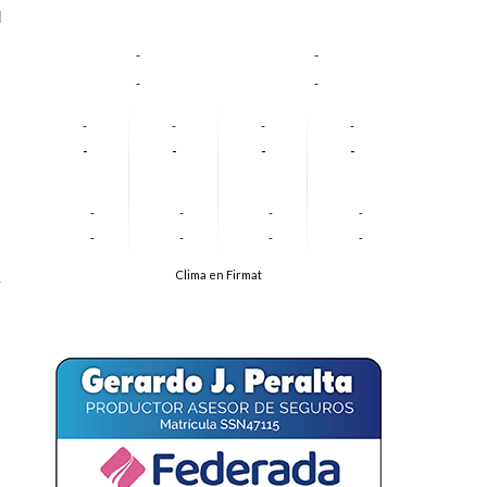
l
-
-
-
-
-
-
-
-
-
-
-
-
-
-
-
-
-
-
-
-
Clima en Firmat
y