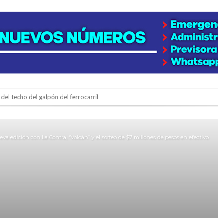
del techo del galpón del ferrocarril
niataron a una pareja de adultos mayores
 EPI y el Hospital Vilela
va edición con La Contra, “Volcán” y el sorteo de $7 millones de pesos en efectivo
colección de golosinas para agasajar a los niños en su día
lausura con agenda confirmada y planteles renovados
rmentas fuertes y ráfagas que podrían superar los 80 km/h
os mitos y analiza el impacto real en la región