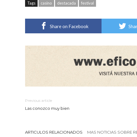
Tags
casino
destacada
festival
Share on Facebook
Shar
Previous article
Las conozco muy bien
ARTICULOS RELACIONADOS
MAS NOTICIAS SOBRE R