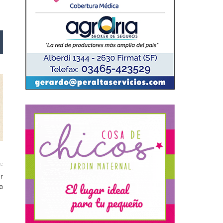
le
r
a